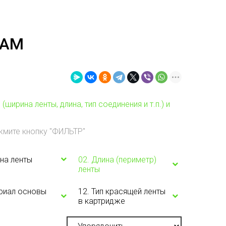
РАМ
ирина ленты, длина, тип соединения и т.п.) и
жмите кнопку "ФИЛЬТР"
на ленты
02. Длина (периметр)
ленты
ериал основы
12. Тип красящей ленты
в картридже