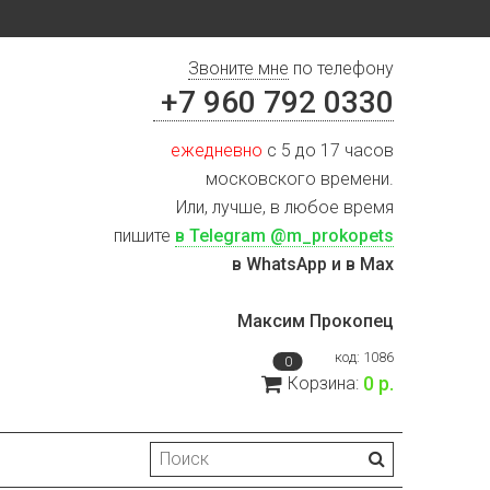
Звоните мне
по телефону
+7 960 792 0330
ежедневно
с 5 до 17 часов
московского времени.
Или, лучше, в любое время
пишите
в Telegram @m_prokopets
в WhatsApp и в Max
Максим Прокопец
код:
1086
0
0 р.
Корзина: