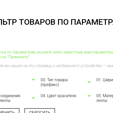
ЬТР ТОВАРОВ ПО ПАРАМЕТ
ска по параметрам укажите ниже известные вам параметры (ш
 на "Применить".
ли вы зашли на эту страницу с мобильного устройства — на
00. Тип товара
01. Шири
(префикс)
 соединения
04. Цвет красителя
05. Мат
ленты
ленты
МЕНИТЬ
СБРОСИТЬ