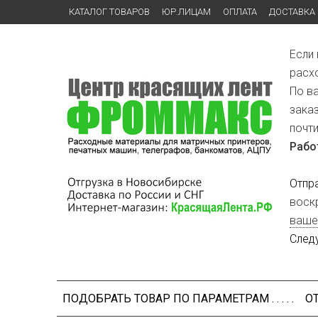
КАТАЛОГ ТОВАРОВ
ЮР.ЛИЦАМ
ОПЛАТА
ДОСТАВКА
Если
расх
По в
зака
почт
Рабо
Отпр
воск
ваше
След
ПОДОБРАТЬ ТОВАР ПО ПАРАМЕТРАМ . . . . .
О