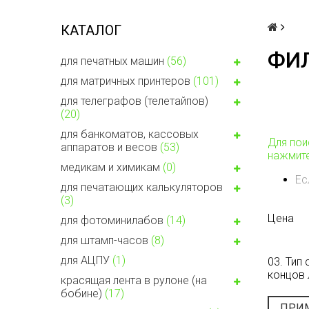
КАТАЛОГ
ФИЛ
для печатных машин
(56)
для матричных принтеров
(101)
для телеграфов (телетайпов)
(20)
для банкоматов, кассовых
Для пои
аппаратов и весов
(53)
нажмите
медикам и химикам
(0)
Ес
для печатающих калькуляторов
(3)
Цена
для фотоминилабов
(14)
для штамп-часов
(8)
для АЦПУ
(1)
03. Тип
концов 
красящая лента в рулоне (на
бобине)
(17)
ПРИ