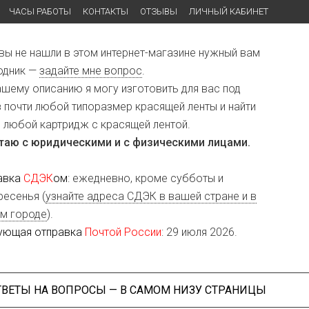
ЧАСЫ РАБОТЫ
КОНТАКТЫ
ОТЗЫВЫ
ЛИЧНЫЙ КАБИНЕТ
 вы не нашли в этом интернет-магазине нужный вам
одник —
задайте мне вопрос
.
ашему описанию я могу изготовить для вас под
з почти любой типоразмер красящей ленты и найти
и любой картридж с красящей лентой.
таю с юридическими и с физическими лицами.
авка
СДЭК
ом
: ежедневно, кроме субботы и
ресенья (
узнайте адреса СДЭК в вашей стране и в
м городе
).
ующая отправка
Почтой России
: 29 июля 2026.
ТВЕТЫ НА ВОПРОСЫ — В САМОМ НИЗУ СТРАНИЦЫ