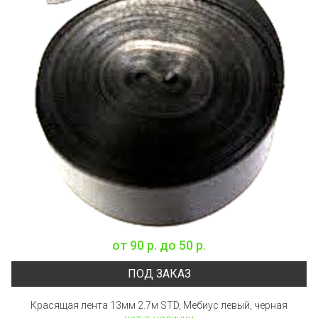
от
90 р.
до
50 р.
ПОД ЗАКАЗ
Красящая лента 13мм 2.7м STD, Мебиус левый, черная