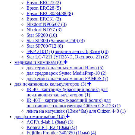
Epson ERC27
(2)
Epson ERC28
(5)
Epson ERC30/34/38
(8)
Epson ERC31
(2)
Nixdorf NP06/07
(3)
Nixdorf ND77
(3)
Star SP200
(10)
Star SP300 (Samsung 250)
(3)
Star SP700/712
(8)
ЭКР 2101(?) (ширина ленты 6,35мм)
(4)
Star LC-7211 (УПЗУ-Э, Экспресс 21)
(2)
медикам и химикам
(0)
для термозапаечных машин Hawo
(5)
для средоварок Systec MediaPrep-10
(2)
для термозапаечных машин FAMOS
(7)
для печатающих калькуляторов
(3)
IR-40 - картридж (красящий ролик) для
печатающих калькуляторов
(1)
IR-40T - картридж (красящий ролик) для
печатающего калькулятора Citizen CX-123
(1)
лента на катушках (13мм*6м) для Citizen 440
(1)
для фотоминилабов
(14)
AGFA d-lab.1 (8мм)
(3)
Konica R1, R2 (10мм)
(2)
Fujifilm Frontier 340/350 (11мм)
(4)